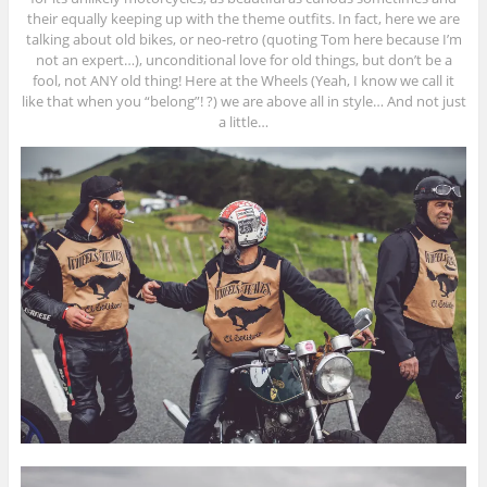
their equally keeping up with the theme outfits. In fact, here we are
talking about old bikes, or neo-retro (quoting Tom here because I’m
not an expert…), unconditional love for old things, but don’t be a
fool, not ANY old thing! Here at the Wheels (Yeah, I know we call it
like that when you “belong”! ?) we are above all in style… And not just
a little…