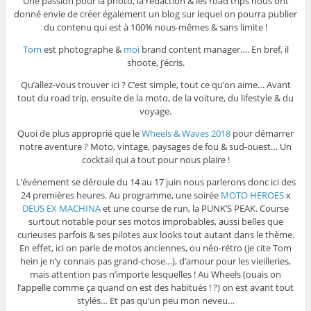
Une passion pour la photo, la rédaction & les road trips nous ont
donné envie de créer également un blog sur lequel on pourra publier
du contenu qui est à 100% nous-mêmes & sans limite !
Tom
est photographe &
moi
brand content manager…. En bref, il
shoote, j’écris.
Qu’allez-vous trouver ici ? C’est simple, tout ce qu’on aime… Avant
tout du road trip, ensuite de la moto, de la voiture, du lifestyle & du
voyage.
Quoi de plus approprié que le
Wheels & Waves 2018
pour démarrer
notre aventure ? Moto, vintage, paysages de fou & sud-ouest… Un
cocktail qui a tout pour nous plaire !
L’événement se déroule du 14 au 17 juin nous parlerons donc ici des
24 premières heures. Au programme, une soirée
MOTO HEROES
x
DEUS EX MACHINA
et une course de run, la PUNK’S PEAK. Course
surtout notable pour ses motos improbables, aussi belles que
curieuses parfois & ses pilotes aux looks tout autant dans le thème.
En effet, ici on parle de motos anciennes, ou néo-rétro (je cite Tom
hein je n’y connais pas grand-chose…), d’amour pour les vieilleries,
mais attention pas n’importe lesquelles ! Au Wheels (ouais on
l’appelle comme ça quand on est des habitués ! ?) on est avant tout
stylés… Et pas qu’un peu mon neveu…