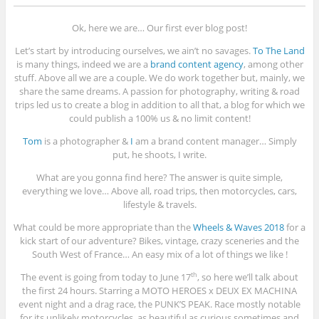
Ok, here we are… Our first ever blog post!
Let’s start by introducing ourselves, we ain’t no savages.
To The Land
is many things, indeed we are a
brand content agency
, among other
stuff. Above all we are a couple. We do work together but, mainly, we
share the same dreams. A passion for photography, writing & road
trips led us to create a blog in addition to all that, a blog for which we
could publish a 100% us & no limit content!
Tom
is a photographer &
I
am a brand content manager… Simply
put, he shoots, I write.
What are you gonna find here? The answer is quite simple,
everything we love… Above all, road trips, then motorcycles, cars,
lifestyle & travels.
What could be more appropriate than the
Wheels & Waves 2018
for a
kick start of our adventure? Bikes, vintage, crazy sceneries and the
South West of France… An easy mix of a lot of things we like !
The event is going from today to June 17
, so here we’ll talk about
th
the first 24 hours. Starring a MOTO HEROES x DEUX EX MACHINA
event night and a drag race, the PUNK’S PEAK. Race mostly notable
for its unlikely motorcycles, as beautiful as curious sometimes and