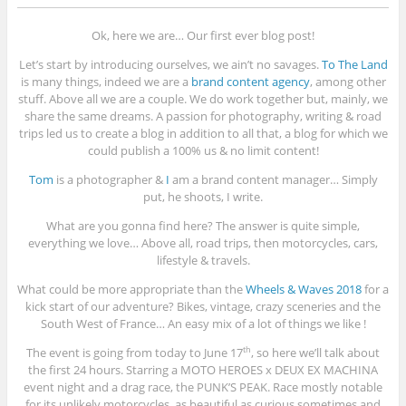
Ok, here we are… Our first ever blog post!
Let’s start by introducing ourselves, we ain’t no savages.
To The Land
is many things, indeed we are a
brand content agency
, among other
stuff. Above all we are a couple. We do work together but, mainly, we
share the same dreams. A passion for photography, writing & road
trips led us to create a blog in addition to all that, a blog for which we
could publish a 100% us & no limit content!
Tom
is a photographer &
I
am a brand content manager… Simply
put, he shoots, I write.
What are you gonna find here? The answer is quite simple,
everything we love… Above all, road trips, then motorcycles, cars,
lifestyle & travels.
What could be more appropriate than the
Wheels & Waves 2018
for a
kick start of our adventure? Bikes, vintage, crazy sceneries and the
South West of France… An easy mix of a lot of things we like !
The event is going from today to June 17
, so here we’ll talk about
th
the first 24 hours. Starring a MOTO HEROES x DEUX EX MACHINA
event night and a drag race, the PUNK’S PEAK. Race mostly notable
for its unlikely motorcycles, as beautiful as curious sometimes and