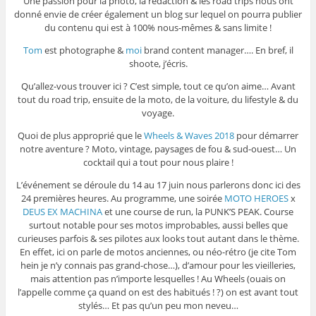
Une passion pour la photo, la rédaction & les road trips nous ont
donné envie de créer également un blog sur lequel on pourra publier
du contenu qui est à 100% nous-mêmes & sans limite !
Tom
est photographe &
moi
brand content manager…. En bref, il
shoote, j’écris.
Qu’allez-vous trouver ici ? C’est simple, tout ce qu’on aime… Avant
tout du road trip, ensuite de la moto, de la voiture, du lifestyle & du
voyage.
Quoi de plus approprié que le
Wheels & Waves 2018
pour démarrer
notre aventure ? Moto, vintage, paysages de fou & sud-ouest… Un
cocktail qui a tout pour nous plaire !
L’événement se déroule du 14 au 17 juin nous parlerons donc ici des
24 premières heures. Au programme, une soirée
MOTO HEROES
x
DEUS EX MACHINA
et une course de run, la PUNK’S PEAK. Course
surtout notable pour ses motos improbables, aussi belles que
curieuses parfois & ses pilotes aux looks tout autant dans le thème.
En effet, ici on parle de motos anciennes, ou néo-rétro (je cite Tom
hein je n’y connais pas grand-chose…), d’amour pour les vieilleries,
mais attention pas n’importe lesquelles ! Au Wheels (ouais on
l’appelle comme ça quand on est des habitués ! ?) on est avant tout
stylés… Et pas qu’un peu mon neveu…