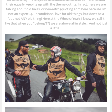
their equally keeping up with the theme outfits. In fact, here we are
talking about old bikes, or neo-retro (quoting Tom here because I’m
not an expert…), unconditional love for old things, but don’t be a
fool, not ANY old thing! Here at the Wheels (Yeah, I know we call it
like that when you “belong”! ?) we are above all in style… And not just
a little…